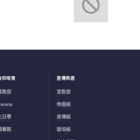
信仰培育
差傳佈道
基教部
宣教部
Awana
佈道組
主日學
差傳組
圖書館
栽培組