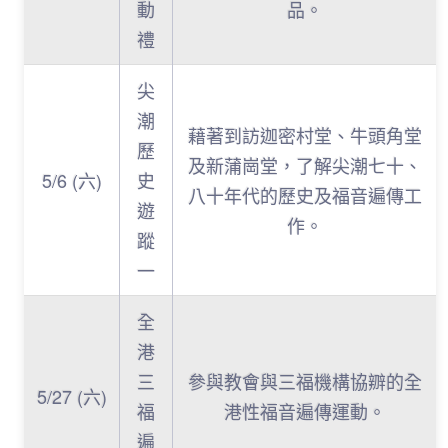
動
品。
禮
尖
潮
藉著到訪迦密村堂、牛頭角堂
歷
及新蒲崗堂，了解尖潮七十、
5/6 (六)
史
八十年代的歷史及福音遍傳工
遊
作。
蹤
一
全
港
三
參與教會與三福機構協辧的全
5/27 (六)
福
港性福音遍傳運動。
遍