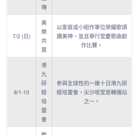
傳
美
以家庭或小組作單位榮耀歌頌
樂
7/2 (日)
讚美神，並且舉行堂慶歌曲創
共
作比賽。
賞
港
九
研
參與全球性的一連十日港九研
8/1-10
經
經培靈會，尖沙咀堂是轉播站
培
之一。
靈
會
教