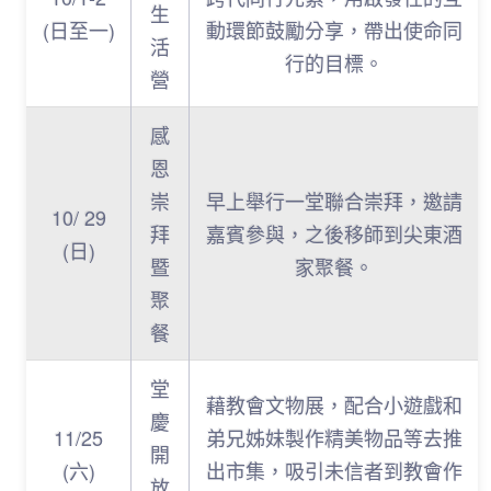
生
(日至一)
動環節鼓勵分享，帶出使命同
活
行的目標。
營
感
恩
崇
早上舉行一堂聯合崇拜，邀請
10/ 29
拜
嘉賓參與，之後移師到尖東酒
(日)
暨
家聚餐。
聚
餐
堂
藉教會文物展，配合小遊戲和
慶
11/25
弟兄姊妹製作精美物品等去推
開
(六)
出市集，吸引未信者到教會作
放