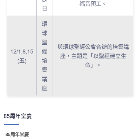
福音預工。
日
環
球
聖
與環球聖經公會合辦的培靈講
12/1,8,15
經
座，主題是「以聖經建立生
(五)
培
命」。
靈
講
座
85周年堂慶
85周年堂慶