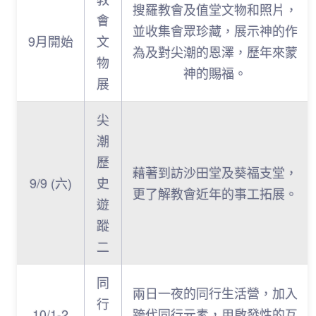
搜羅教會及值堂文物和照片，
會
並收集會眾珍藏，展示神的作
9月開始
文
為及對尖潮的恩澤，歷年來蒙
物
神的賜福。
展
尖
潮
歷
藉著到訪沙田堂及葵福支堂，
9/9 (六)
史
更了解教會近年的事工拓展。
遊
蹤
二
同
兩日一夜的同行生活營，加入
行
10/1-2
跨代同行元素，用啟發性的互